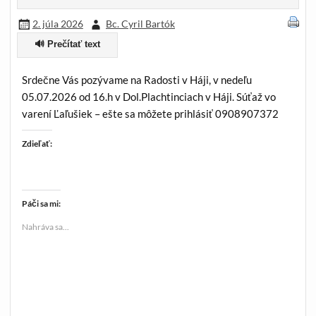
2. júla 2026
Bc. Cyril Bartók
🔊 Prečítať text
Srdečne Vás pozývame na Radosti v Háji, v nedeľu
05.07.2026 od 16.h v Dol.Plachtinciach v Háji. Súťaž vo
varení Ľaľušiek – ešte sa môžete prihlásiť 0908907372
Zdieľať:
Páči sa mi:
Nahráva sa...