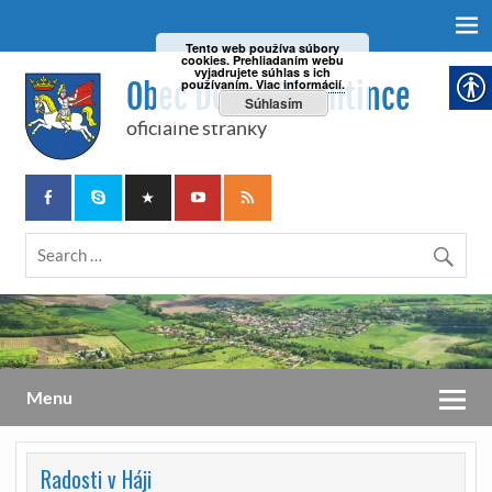
Tento web používa súbory
cookies. Prehliadaním webu
vyjadrujete súhlas s ich
Obec Dolné Plachtince
používaním.
Viac informácií.
Súhlasím
oficiálne stránky
Menu
Radosti v Háji