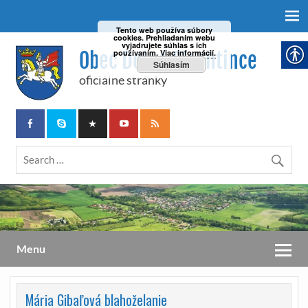
Tento web používa súbory
cookies. Prehliadaním webu
vyjadrujete súhlas s ich
Obec Dolné Plachtince
používaním.
Viac informácií.
Súhlasím
oficiálne stránky
Menu
Mária Gibaľová blahoželanie