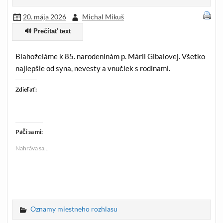
20. mája 2026
Michal Mikuš
🔊 Prečítať text
Blahoželáme k 85. narodeninám p. Márii Gibalovej. Všetko
najlepšie od syna, nevesty a vnučiek s rodinami.
Zdieľať:
Páči sa mi:
Nahráva sa...
Oznamy miestneho rozhlasu