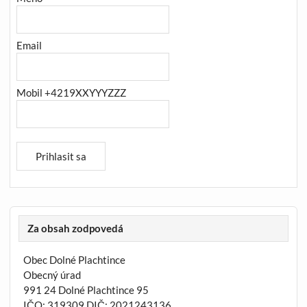
Email
Mobil +4219XXYYYZZZ
Za obsah zodpovedá
Obec Dolné Plachtince
Obecný úrad
991 24 Dolné Plachtince 95
IČO: 319309 DIČ: 2021243136