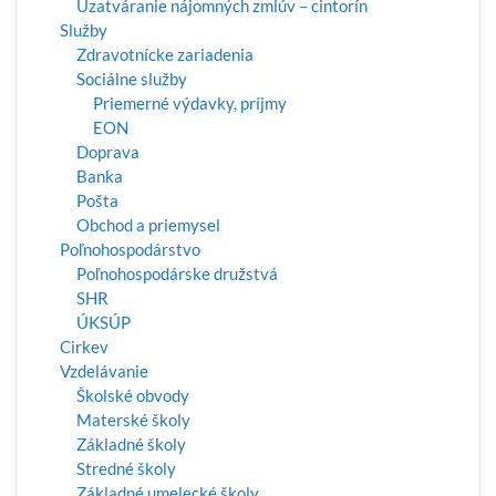
Uzatváranie nájomných zmlúv – cintorín
Služby
Zdravotnícke zariadenia
Sociálne služby
Priemerné výdavky, príjmy
EON
Doprava
Banka
Pošta
Obchod a priemysel
Poľnohospodárstvo
Poľnohospodárske družstvá
SHR
ÚKSÚP
Cirkev
Vzdelávanie
Školské obvody
Materské školy
Základné školy
Stredné školy
Základné umelecké školy