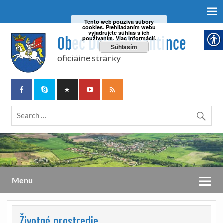
Tento web používa súbory
cookies. Prehliadaním webu
vyjadrujete súhlas s ich
Obec Dolné Plachtince
používaním.
Viac informácií.
Súhlasím
oficiálne stránky
Menu
Životné prostredie