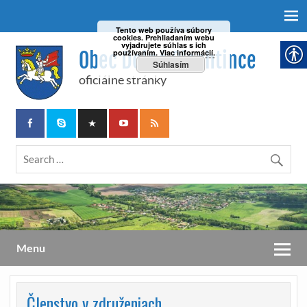
Tento web používa súbory
cookies. Prehliadaním webu
vyjadrujete súhlas s ich
Obec Dolné Plachtince
používaním.
Viac informácií.
Súhlasím
oficiálne stránky
Menu
Členstvo v združeniach