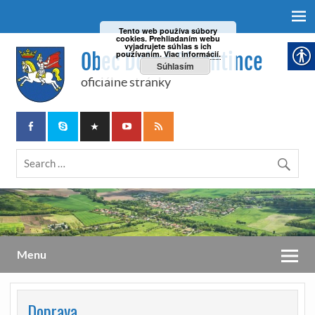
Tento web používa súbory
cookies. Prehliadaním webu
vyjadrujete súhlas s ich
Obec Dolné Plachtince
používaním.
Viac informácií.
Súhlasím
oficiálne stránky
Menu
Doprava