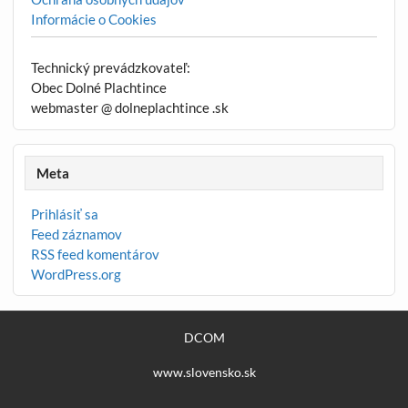
Informácie o Cookies
Technický prevádzkovateľ:
Obec Dolné Plachtince
webmaster @ dolneplachtince .sk
Meta
Prihlásiť sa
Feed záznamov
RSS feed komentárov
WordPress.org
DCOM
www.slovensko.sk