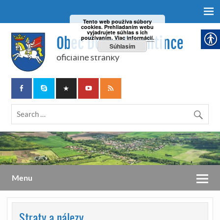
Tento web používa súbory
cookies. Prehliadaním webu
vyjadrujete súhlas s ich
Obec Dolné Plachtince
používaním.
Viac informácií.
Súhlasím
oficiálne stránky
Menu
Straty a nálezy