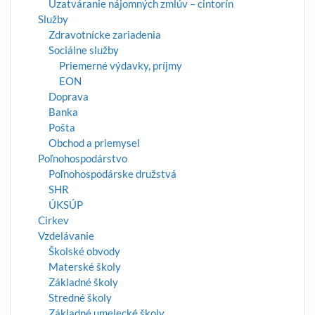
Uzatváranie nájomných zmlúv – cintorín
Služby
Zdravotnícke zariadenia
Sociálne služby
Priemerné výdavky, príjmy
EON
Doprava
Banka
Pošta
Obchod a priemysel
Poľnohospodárstvo
Poľnohospodárske družstvá
SHR
ÚKSÚP
Cirkev
Vzdelávanie
Školské obvody
Materské školy
Základné školy
Stredné školy
Základné umelecké školy