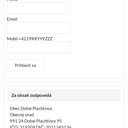
Email
Mobil +4219XXYYYZZZ
Za obsah zodpovedá
Obec Dolné Plachtince
Obecný úrad
991 24 Dolné Plachtince 95
IČO: 319309 DIČ: 2021243136