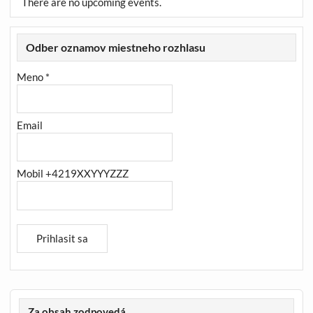
There are no upcoming events.
Odber oznamov miestneho rozhlasu
Meno *
Email
Mobil +4219XXYYYZZZ
Za obsah zodpovedá