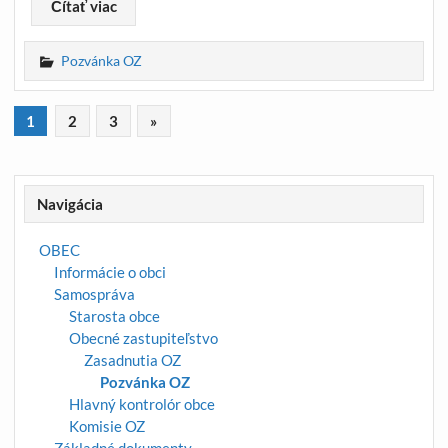
Čítať viac
Pozvánka OZ
1
2
3
»
Navigácia
OBEC
Informácie o obci
Samospráva
Starosta obce
Obecné zastupiteľstvo
Zasadnutia OZ
Pozvánka OZ
Hlavný kontrolór obce
Komisie OZ
Základné dokumenty