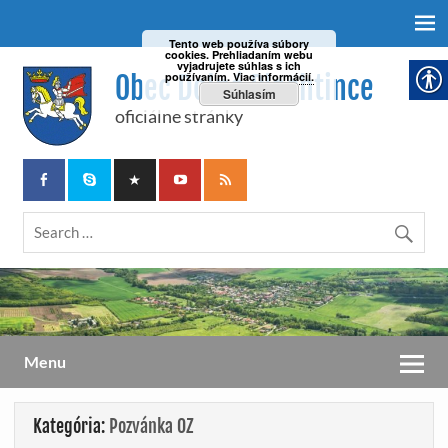
Tento web používa súbory
cookies. Prehliadaním webu
vyjadrujete súhlas s ich
Obec Dolné Plachtince
používaním.
Viac informácií.
Súhlasím
oficiálne stránky
Menu
Kategória:
Pozvánka OZ