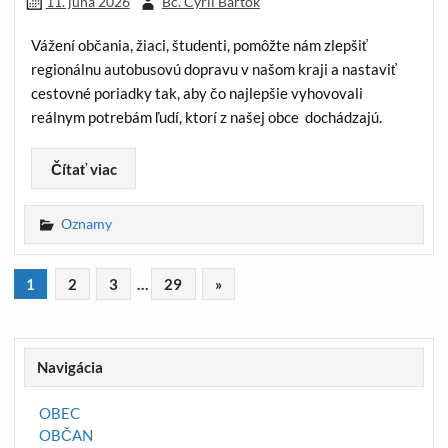
11. júna 2026
Bc. Cyril Bartók
Vážení občania, žiaci, študenti, pomôžte nám zlepšiť
regionálnu autobusovú dopravu v našom kraji a nastaviť
cestovné poriadky tak, aby čo najlepšie vyhovovali
reálnym potrebám ľudí, ktorí z našej obce dochádzajú.
Čítať viac
Oznamy
1
2
3
…
29
»
Navigácia
OBEC
OBČAN