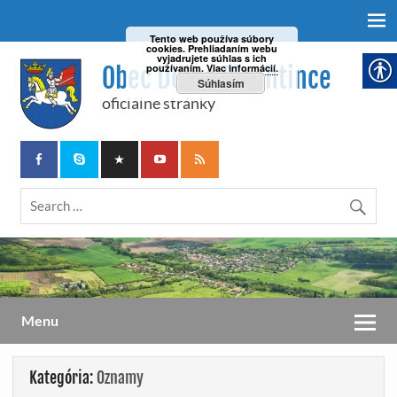
Tento web používa súbory
cookies. Prehliadaním webu
vyjadrujete súhlas s ich
Obec Dolné Plachtince
používaním.
Viac informácií.
Súhlasím
oficiálne stránky
Menu
Kategória:
Oznamy